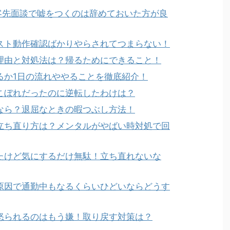
の客先面談で嘘をつくのは辞めておいた方が良
スト動作確認ばかりやらされてつまらない！
理由と対処法は？帰るためにできること！
るか1日の流れややることを徹底紹介！
こぼれだったのに逆転したわけは？
なら？退屈なときの暇つぶし方法！
立ち直り方は？メンタルがやばい時対処で回
たけど気にするだけ無駄！立ち直れないな
原因で通勤中もなるくらいひどいならどうす
怒られるのはもう嫌！取り戻す対策は？