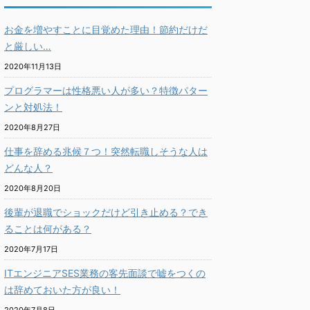
お金を増やすことに目覚めた理由！節約だけだ
と厳しい…
2020年11月13日
プログラマーは性格悪い人が多い？特徴パター
ンと対処法！
2020年8月27日
仕事を辞める兆候７つ！突然転職しそうな人は
どんな人？
2020年8月20日
後輩が退職でショックだけど引き止める？でき
ることは何がある？
2020年7月17日
ITエンジニアSES業務の客先面談で嘘をつくの
は辞めておいた方が良い！