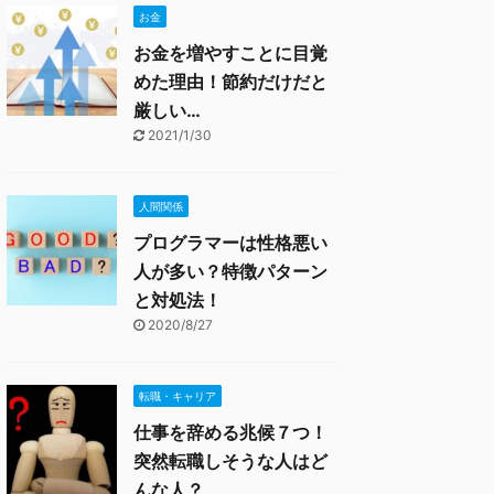
お金
お金を増やすことに目覚
めた理由！節約だけだと
厳しい…
2021/1/30
人間関係
プログラマーは性格悪い
人が多い？特徴パターン
と対処法！
2020/8/27
転職・キャリア
仕事を辞める兆候７つ！
突然転職しそうな人はど
んな人？