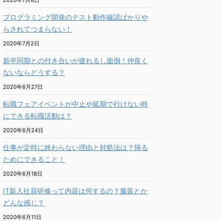
2020年7月8日
プログラミング開発のテスト動作確認ばかりや
らされてつまらない！
2020年7月2日
新卒同期との付き合いが疲れるし面倒！仲良く
ないならどうする？
2020年6月27日
転職フェアイベントが中止や延期で行けない時
にできる転職活動は？
2020年6月24日
仕事が定時に終わらない理由と対処法は？帰る
ためにできること！
2020年6月18日
IT新入社員研修って内容は何するの？服装とか
どんな感じ？
2020年6月11日