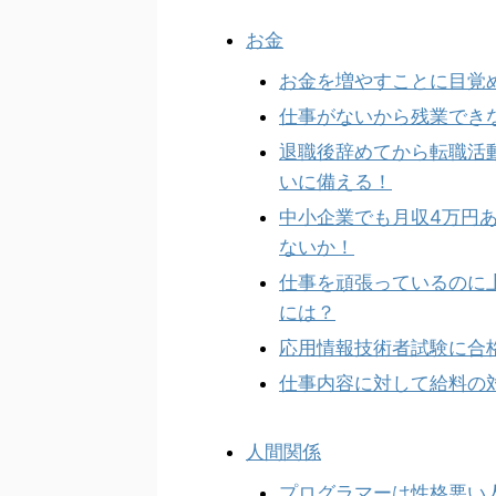
お金
お金を増やすことに目覚
仕事がないから残業でき
退職後辞めてから転職活
いに備える！
中小企業でも月収4万円
ないか！
仕事を頑張っているのに
には？
応用情報技術者試験に合
仕事内容に対して給料の
人間関係
プログラマーは性格悪い