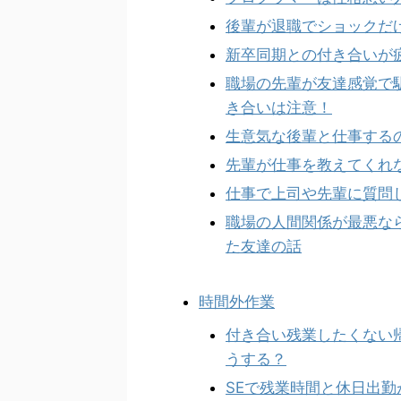
後輩が退職でショックだ
新卒同期との付き合いが
職場の先輩が友達感覚で
き合いは注意！
生意気な後輩と仕事する
先輩が仕事を教えてくれ
仕事で上司や先輩に質問
職場の人間関係が最悪な
た友達の話
時間外作業
付き合い残業したくない
うする？
SEで残業時間と休日出勤