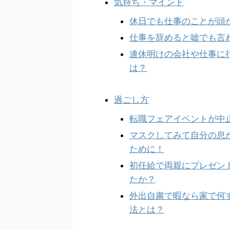
気持ち・マインド
休日でも仕事のことが頭
仕事を辞めると嘘でも言
連休明けの会社や仕事に
は？
過ごし方
転職フェアイベントが中
マスクしてみて自分の息
ために！
初任給で両親にプレゼン
たか？
外出自粛で暇なら家で何
法とは？