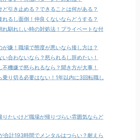
けど引き止める？できることは何がある？
疲れるし面倒！仲良くないならどうする？
馴れ馴れしい時の対処法！プライベートな付
のが嫌！職場で態度が悪いなら接し方は？
ない合わないなら？怒られるし辞めたい！
し不機嫌で怒られるなら？聞き方が大事！
ら乗り切る必要はない！1年以内に3回転職し
帰りたいけど職場が帰りづらい雰囲気ならど
が合計193時間でメンタルはつらい？耐えら